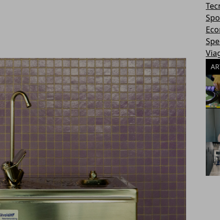
Tec
Spo
Eco
Spec
Via
AR