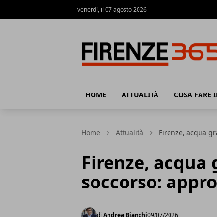
venerdì, il 07 agosto 2026
Firenze365
HOME
ATTUALITÀ
COSA FARE I
Home
Attualità
Firenze, acqua gr
Firenze, acqua 
soccorso: appr
di
Andrea Bianchi
09/07/2026