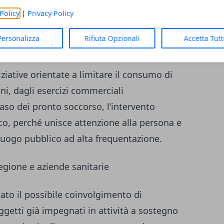
entirebbe di ridurre l’utilizzo di bottiglie di
Policy
|
Privacy Policy
 spazi pubblici sanitari, in coerenza con gli
Personalizza
Rifiuta Opzionali
Accetta Tut
riduzione dei rifiuti.
iziative orientate a limitare il consumo di
ini, dagli esercizi commerciali
caso dei pronto soccorso, l’intervento
o, perché unisce attenzione alla persona e
luogo pubblico ad alta frequentazione.
gione e aziende sanitarie
mato il possibile coinvolgimento di
oggetti già impegnati in attività a sostegno