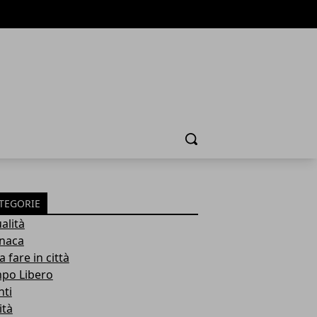
Cerca
TEGORIE
alità
naca
 fare in città
po Libero
nti
ità