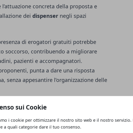
re l’attuazione concreta della proposta e
tallazione dei
dispenser
negli spazi
 presenza di erogatori gratuiti potrebbe
to soccorso, contribuendo a migliorare
tadini, pazienti e accompagnatori.
i proponenti, punta a dare una risposta
a, senza appesantire l’organizzazione delle
 negli spazi sanitari
enso sui Cookie
amo i cookie per ottimizzare il nostro sito web e il nostro servizio.
tario, la mozione richiama anche il tema
re a quali categorie dare il tuo consenso.
 Il consigliere Graziani ha evidenziato che