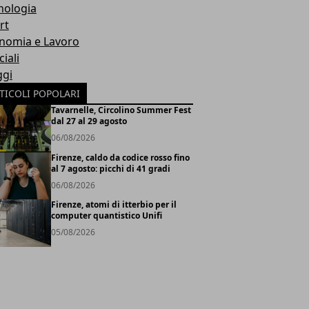
nologia
rt
nomia e Lavoro
iali
ggi
TICOLI POPOLARI
Tavarnelle, Circolino Summer Fest
dal 27 al 29 agosto
06/08/2026
Firenze, caldo da codice rosso fino
al 7 agosto: picchi di 41 gradi
06/08/2026
Firenze, atomi di itterbio per il
computer quantistico Unifi
05/08/2026