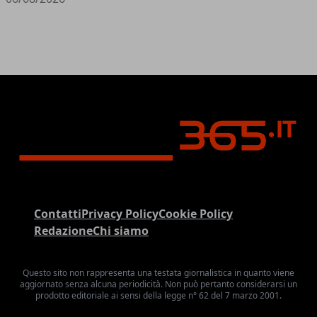
Contatti
Privacy Policy
Cookie Policy
Redazione
Chi siamo
Questo sito non rappresenta una testata giornalistica in quanto viene
aggiornato senza alcuna periodicità. Non può pertanto considerarsi un
prodotto editoriale ai sensi della legge n° 62 del 7 marzo 2001.