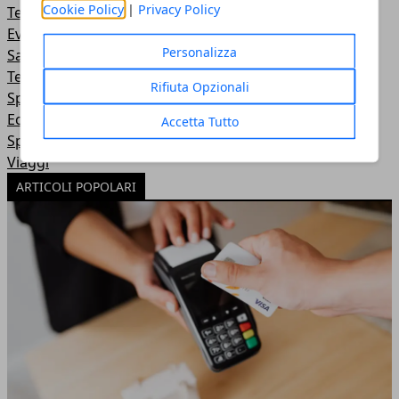
Cookie Policy
|
Privacy Policy
Tempo Libero
Eventi
Personalizza
Sanità
Tecnologia
Rifiuta Opzionali
Sport
Economia e Lavoro
Accetta Tutto
Speciali
Viaggi
ARTICOLI POPOLARI