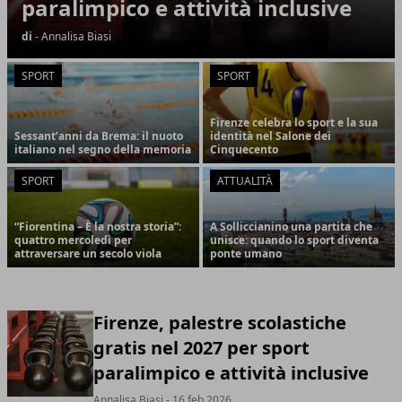
paralimpico e attività inclusive
di
- Annalisa Biasi
SPORT
SPORT
Firenze celebra lo sport e la sua
Sessant’anni da Brema: il nuoto
identità nel Salone dei
italiano nel segno della memoria
Cinquecento
SPORT
ATTUALITÀ
“Fiorentina – È la nostra storia”:
A Solliccianino una partita che
quattro mercoledì per
unisce: quando lo sport diventa
attraversare un secolo viola
ponte umano
Firenze, palestre scolastiche
gratis nel 2027 per sport
paralimpico e attività inclusive
Annalisa Biasi
- 16 feb 2026