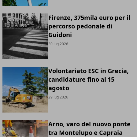
Firenze, 375mila euro per il
percorso pedonale di
Guidoni
30 lug 2026
Volontariato ESC in Grecia,
candidature fino al 15
agosto
29 lug 2026
Arno, varo del nuovo ponte
tra Montelupo e Capraia