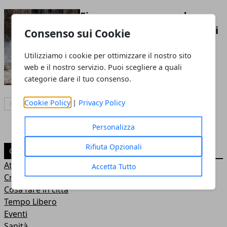
Firenze, nuova squadra e
serbatoio contro gli incendi
Consenso sui Cookie
21 lug 2026
Utilizziamo i cookie per ottimizzare il nostro sito
web e il nostro servizio. Puoi scegliere a quali
categorie dare il tuo consenso.
Cookie Policy
|
Privacy Policy
Articolo Successivo
Personalizza
Rifiuta Opzionali
CATEGORIE
Attualità
Accetta Tutto
Cronaca
Cosa fare in città
Tempo Libero
Eventi
Sanità