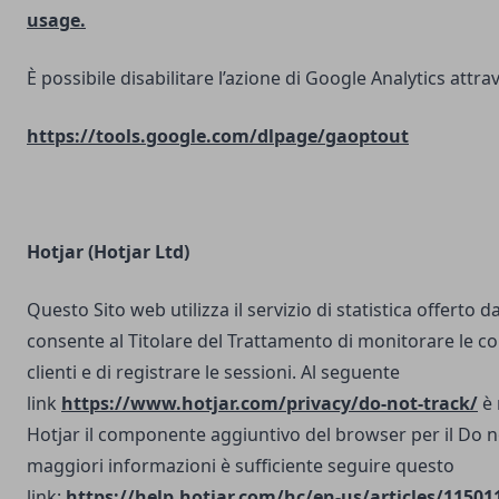
usage.
È possibile disabilitare l’azione di Google Analytics attrav
https://tools.google.com/dlpage/gaoptout
Hotjar (Hotjar Ltd)
Questo Sito web utilizza il servizio di statistica offerto d
consente al Titolare del Trattamento di monitorare le co
clienti e di registrare le sessioni. Al seguente
link
https://www.hotjar.com/privacy/do-not-track/
è 
Hotjar il componente aggiuntivo del browser per il Do n
maggiori informazioni è sufficiente seguire questo
link:
https://help.hotjar.com/hc/en-us/articles/11501