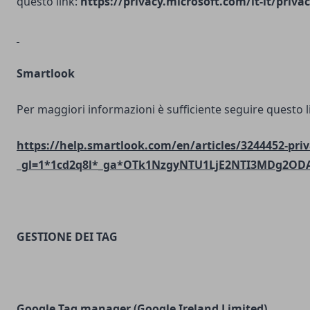
questo link:
https://privacy.microsoft.com/it-it/priv
Smartlook
Per maggiori informazioni è sufficiente seguire questo l
https://help.smartlook.com/en/articles/3244452-priv
_gl=1*1cd2q8l*_ga*OTk1NzgyNTU1LjE2NTI3MDg2O
GESTIONE DEI TAG
Google Tag manager (Google Ireland Limited)