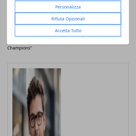
Personalizza
Articolo Precedente
Articolo Successivo
Rifiuta Opzionali
Parità di genere nella
Tentata truffa ai danni di
ricerca: la Commissione
un’anziana: intervento
Accetta Tutto
europea premia i nuovi
della Polizia a Firenze
“Gender Equality
Champions”