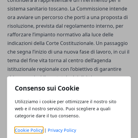
continuerà a rappresentare un riferimento per il
sistema sanitario toscano. La Commissione intende
ora avviare un percorso che porti a una proposta di
risoluzione, prevista dal regolamento interno, per
rafforzare l’impianto normativo alla luce delle
indicazioni della Corte Costituzionale. Un passaggio
che segna l’inizio di una nuova fase di lavoro, in cui il
tema del fine vita torna al centro dell’agenda
istituzionale regionale con l’obiettivo di garantire
chiarezza giuridica e tutela dei diritti.
Consenso sui Cookie
Utilizziamo i cookie per ottimizzare il nostro sito
web e il nostro servizio. Puoi scegliere a quali
categorie dare il tuo consenso.
Facebook
Twitter
Whatsapp
Cookie Policy
|
Privacy Policy