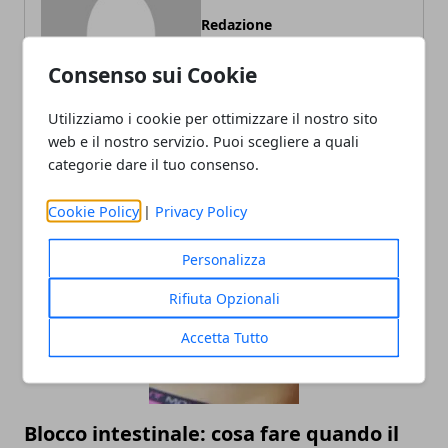
Redazione
Consenso sui Cookie
Utilizziamo i cookie per ottimizzare il nostro sito
web e il nostro servizio. Puoi scegliere a quali
categorie dare il tuo consenso.
Cookie Policy
|
Privacy Policy
ARTICOLI CORRELATI
Personalizza
Rifiuta Opzionali
Accetta Tutto
Blocco intestinale: cosa fare quando il