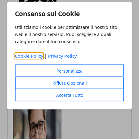
Facebook
Twitter
Whatsapp
Consenso sui Cookie
Utilizziamo i cookie per ottimizzare il nostro sito
web e il nostro servizio. Puoi scegliere a quali
Articolo Precedente
Articolo Successivo
categorie dare il tuo consenso.
Come calcolare
Ponte mobile sulla FiPiLi,
l’ascendente
impalcato ricollocato: verso
la riapertura al traffico
Cookie Policy
|
Privacy Policy
Personalizza
Rifiuta Opzionali
Accetta Tutto