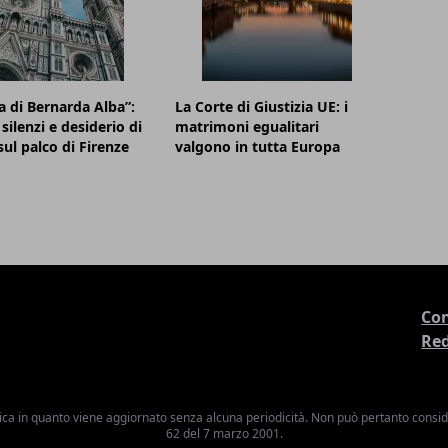
a di Bernarda Alba”:
La Corte di Giustizia UE: i
silenzi e desiderio di
matrimoni egualitari
sul palco di Firenze
valgono in tutta Europa
Con
Re
ica in quanto viene aggiornato senza alcuna periodicità. Non può pertanto consider
62 del 7 marzo 2001.