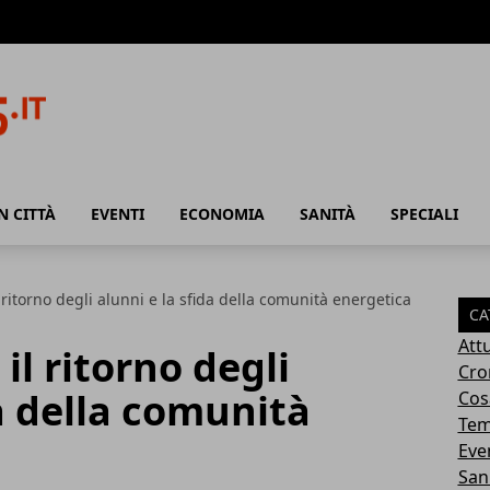
N CITTÀ
EVENTI
ECONOMIA
SANITÀ
SPECIALI
 ritorno degli alunni e la sfida della comunità energetica
CA
Attu
il ritorno degli
Cro
da della comunità
Cosa
Tem
Eve
San