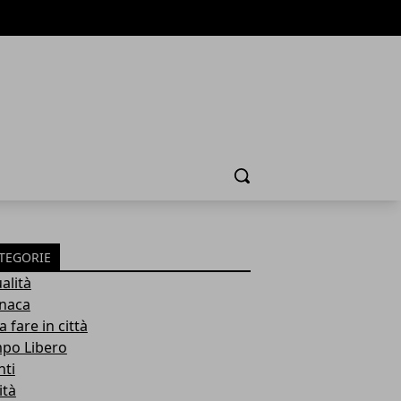
Cerca
TEGORIE
alità
naca
 fare in città
po Libero
nti
ità