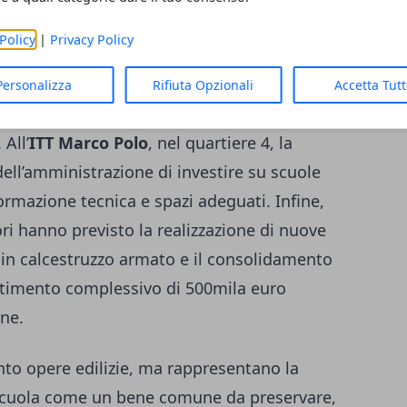
Policy
|
Privacy Policy
ttà
Personalizza
Rifiuta Opzionali
Accetta Tut
 l’occasione per visitare altri istituti
 All’
ITT Marco Polo
, nel quartiere 4, la
ell’amministrazione di investire su scuole
ormazione tecnica e spazi adeguati. Infine,
ori hanno previsto la realizzazione di nuove
in calcestruzzo armato e il consolidamento
estimento complessivo di 500mila euro
ne.
nto opere edilizie, ma rappresentano la
a scuola come un bene comune da preservare,