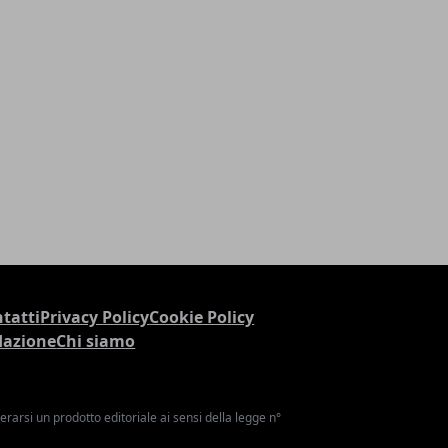
tatti
Privacy Policy
Cookie Policy
dazione
Chi siamo
arsi un prodotto editoriale ai sensi della legge n°