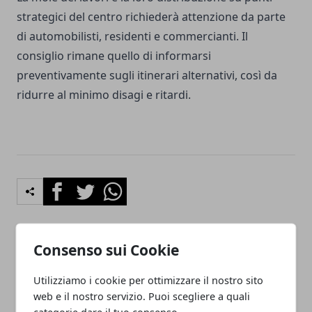
strategici del centro richiederà attenzione da parte
di automobilisti, residenti e commercianti. Il
consiglio rimane quello di informarsi
preventivamente sugli itinerari alternativi, così da
ridurre al minimo disagi e ritardi.
Facebook
Twitter
Whatsapp
Consenso sui Cookie
Articolo Precedente
Articolo Successivo
Scuola Baracca: il ritorno
Centro Sociale di Santa
Utilizziamo i cookie per ottimizzare il nostro sito
degli alunni e la sfida della
Monaca: trasferimento
web e il nostro servizio. Puoi scegliere a quali
comunità energetica
temporaneo per i lavori di