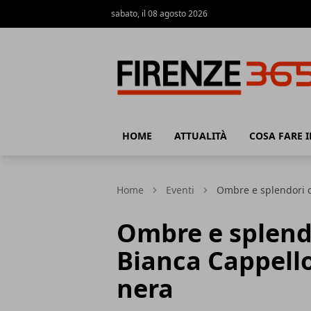
sabato, il 08 agosto 2026
Firenze365
HOME
ATTUALITÀ
COSA FARE I
Home
Eventi
Ombre e splendori d
Ombre e splendo
Bianca Cappello
nera