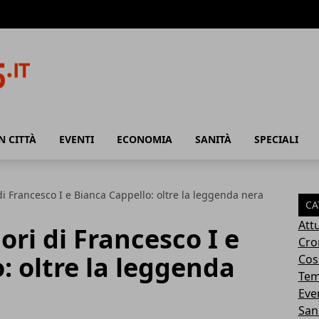
N CITTÀ
EVENTI
ECONOMIA
SANITÀ
SPECIALI
i Francesco I e Bianca Cappello: oltre la leggenda nera
CA
Attu
ri di Francesco I e
Cro
: oltre la leggenda
Cosa
Tem
Eve
San