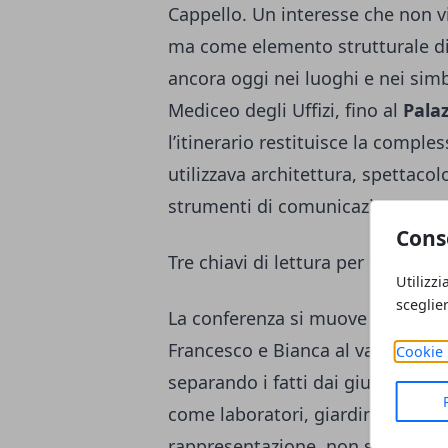
Cappello. Un interesse che non v
ma come elemento strutturale di 
ancora oggi nei luoghi e nei sim
Mediceo degli Uffizi, fino al
Palaz
l’itinerario restituisce la comple
utilizzava architettura, spettac
strumenti di comunicazione e go
Cons
Tre chiavi di lettura per superare 
Utilizzi
sceglie
La conferenza si muove lungo tre d
Francesco e Bianca al vaglio rigor
Cookie 
separando i fatti dai giudizi mora
come laboratori, giardini e teatri
rappresentazione, non semplici sp