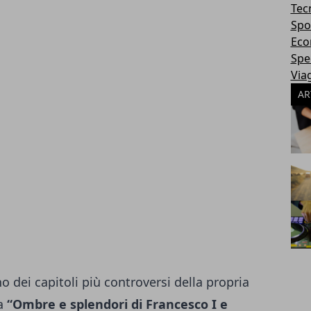
Tec
Spo
Eco
Spec
Via
AR
o dei capitoli più controversi della propria
za
“Ombre e splendori di Francesco I e