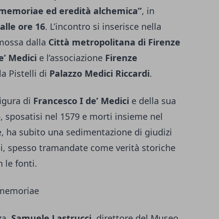
 memoriae ed eredità alchemica”
, in
alle ore 16
. L’incontro si inserisce nella
mossa dalla
Città metropolitana di Firenze
’ Medici
e l’associazione
Firenze
la Pistelli di
Palazzo Medici Riccardi
.
figura di
Francesco I de’ Medici
e della sua
o
, sposatisi nel 1579 e morti insieme nel
e, ha subito una sedimentazione di giudizi
ili, spesso tramandate come verità storiche
le fonti.
 memoriae
za,
Samuele Lastrucci
, direttore del Museo