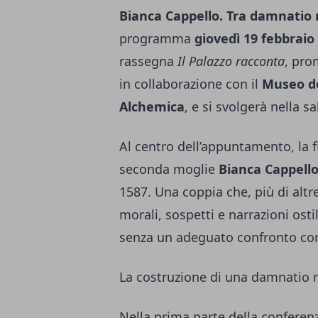
Bianca Cappello. Tra damnatio
programma
giovedì 19 febbraio 
rassegna
Il Palazzo racconta
, pro
in collaborazione con il
Museo de
Alchemica
, e si svolgerà nella sa
Al centro dell’appuntamento, la 
seconda moglie
Bianca Cappell
1587. Una coppia che, più di altr
morali, sospetti e narrazioni ost
senza un adeguato confronto con 
La costruzione di una damnatio
Nella prima parte della conferen