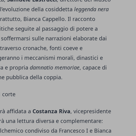
 l’evoluzione della cosiddetta
leggenda nera
rattutto, Bianca Cappello. Il racconto
itiche seguite al passaggio di potere a
i soffermarsi sulle narrazioni elaborate dai
ttraverso cronache, fonti coeve e
geranno i meccanismi morali, dinastici e
ra e propria
damnatio memoriae
, capace di
ne pubblica della coppia.
i corte
rà affidata a
Costanza Riva
, vicepresidente
rà una lettura diversa e complementare:
 alchemico condiviso da Francesco I e Bianca