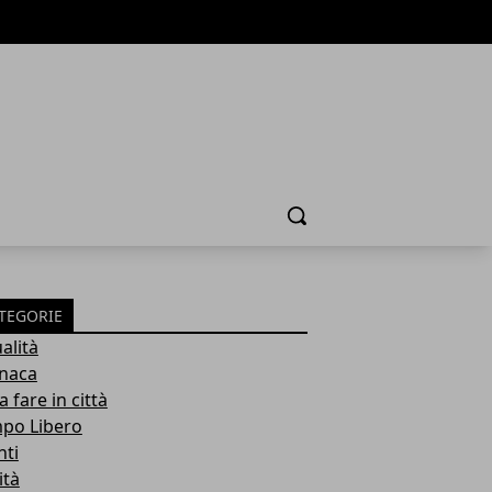
Cerca
TEGORIE
alità
naca
 fare in città
po Libero
nti
ità