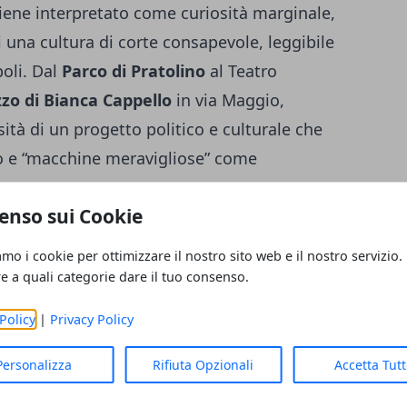
iene interpretato come curiosità marginale,
una cultura di corte consapevole, leggibile
boli. Dal
Parco di Pratolino
al Teatro
zo di Bianca Cappello
in via Maggio,
ssità di un progetto politico e culturale che
olo e “macchine meravigliose” come
verno.
enso sui Cookie
i cliché
amo i cookie per ottimizzare il nostro sito web e il nostro servizio.
re a quali categorie dare il tuo consenso.
irettrici precise. Storica, nel riportare
oso delle fonti e della storiografia,
Policy
|
Privacy Policy
li stratificati. Metodologica, nel mostrare
Personalizza
Rifiuta Opzionali
Accetta Tut
 di corte fossero dispositivi di potere e
azi di evasione. Patrimoniale, infine, nel