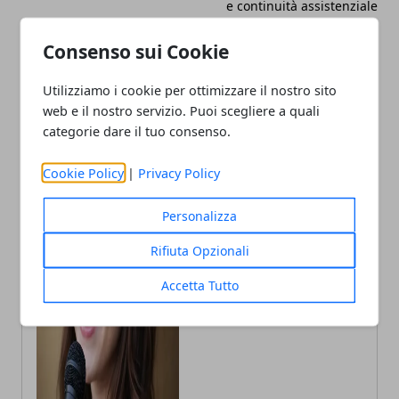
e continuità assistenziale
Consenso sui Cookie
Utilizziamo i cookie per ottimizzare il nostro sito
web e il nostro servizio. Puoi scegliere a quali
categorie dare il tuo consenso.
Cookie Policy
|
Privacy Policy
Personalizza
Rifiuta Opzionali
Annalisa Biasi
Autrice di articoli per blog, laureata
Accetta Tutto
in Psicologia con la passione per la
scrittura e le guide How to