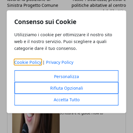
Sinistra Progetto Comune
politiche abitative al centro
del dibattito
Consenso sui Cookie
Utilizziamo i cookie per ottimizzare il nostro sito
web e il nostro servizio. Puoi scegliere a quali
categorie dare il tuo consenso.
Cookie Policy
|
Privacy Policy
Personalizza
Rifiuta Opzionali
Annalisa Biasi
Accetta Tutto
Autrice di articoli per blog, laureata
in Psicologia con la passione per la
scrittura e le guide How to