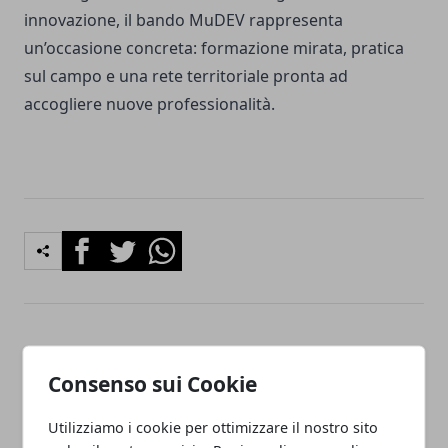
innovazione, il bando MuDEV rappresenta
un’occasione concreta: formazione mirata, pratica
sul campo e una rete territoriale pronta ad
accogliere nuove professionalità.
Facebook
Twitter
Whatsapp
Articolo Precedente
Articolo Successivo
Patenti facili nel mirino: la
Via Guelfa, nasce il Polo
Consenso sui Cookie
Polizia Stradale smaschera
Artigiano Fiorentino:
gli esami truccati a Firenze
rigenerazione urbana e
Utilizziamo i cookie per ottimizzare il nostro sito
saper fare