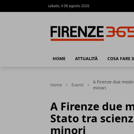
sabato, il 08 agosto 2026
Firenze365
HOME
ATTUALITÀ
COSA FARE I
A Firenze due mostre 
Home
Eventi
minori
A Firenze due mo
Stato tra scienz
minori