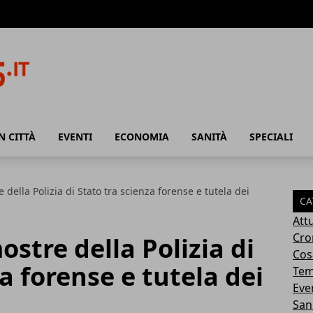
N CITTÀ
EVENTI
ECONOMIA
SANITÀ
SPECIALI
della Polizia di Stato tra scienza forense e tutela dei
CA
Attu
Cro
stre della Polizia di
Cosa
a forense e tutela dei
Tem
Eve
San