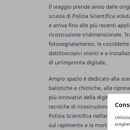
Il viaggio prende avvio dalle orig
scuola di Polizia Scientifica vol
e arriva fino alle più recenti appli
ricostruzione tridimensionale. Tra
fotosegnalamento, le cosiddette “
dattiloscopici storici e a install
di un’impronta digitale.
Ampio spazio è dedicato alla scen
balistiche e chimiche, alle ripres
più innovativi della digital foren
Cons
tecniche di ricostruzione virtuale
Polizia Scientifica nell’ambito 
Utilizzi
sceglie
sul rapimento e la morte di
Aldo