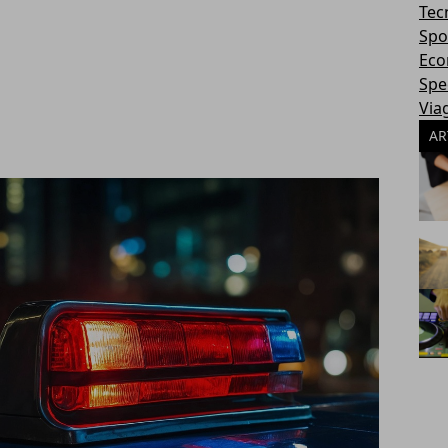
Tec
Spo
Eco
Spec
Via
AR