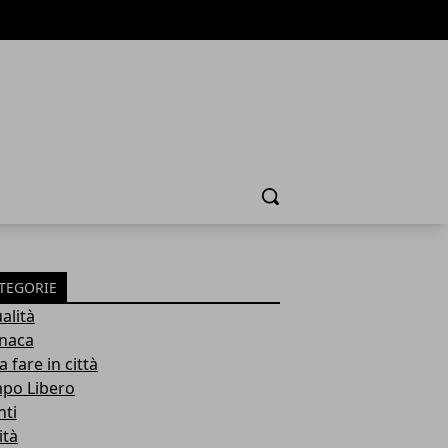
Cerca
TEGORIE
alità
naca
 fare in città
po Libero
nti
ità