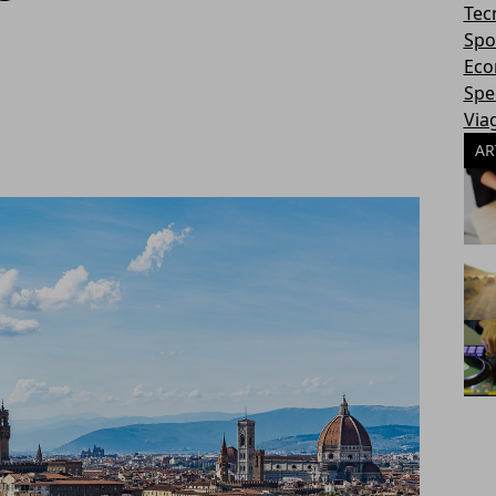
Tec
Spo
Eco
Spec
Via
AR