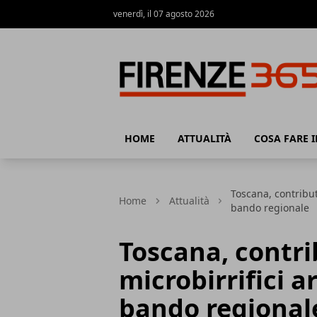
venerdì, il 07 agosto 2026
Firenze365
HOME
ATTUALITÀ
COSA FARE I
Toscana, contributi
Home
Attualità
bando regionale
Toscana, contri
microbirrifici ar
bando regional