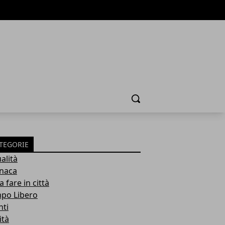
Cerca
TEGORIE
alità
naca
 fare in città
po Libero
nti
ità