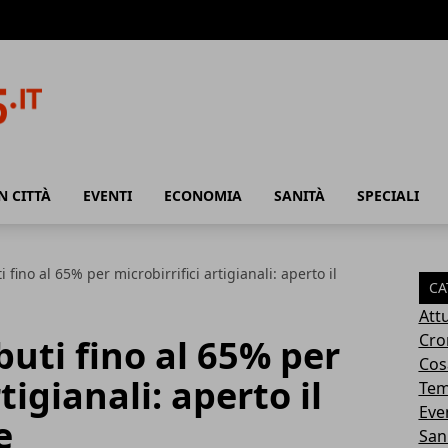
N CITTÀ
EVENTI
ECONOMIA
SANITÀ
SPECIALI
 fino al 65% per microbirrifici artigianali: aperto il
CA
Attu
Cro
buti fino al 65% per
Cosa
tigianali: aperto il
Tem
Eve
e
San