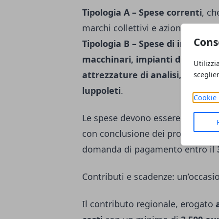
Tipologia A – Spese correnti
, ch
marchi collettivi e azioni di val
Cons
Tipologia B – Spese di investim
macchinari, impianti di produz
Utilizzi
attrezzature di analisi, sistemi 
sceglie
luppoleti
.
Cookie 
Le spese devono essere sostenut
con conclusione dei progetti entr
domanda di pagamento entro il
Contributi e scadenze: un’occasio
Il contributo regionale, erogato