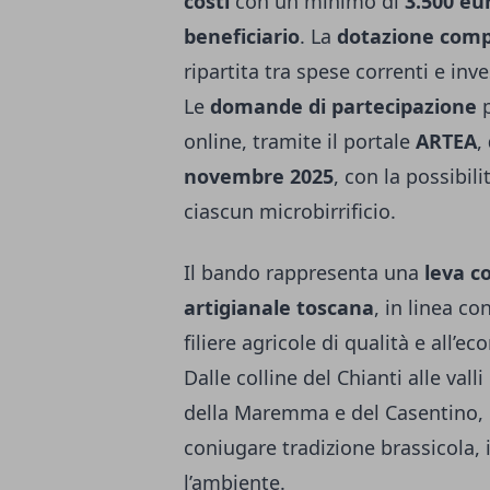
costi
con un minimo di
3.500 eu
beneficiario
. La
dotazione compl
ripartita tra spese correnti e inv
Le
domande di partecipazione
p
online, tramite il portale
ARTEA
,
novembre 2025
, con la possibil
ciascun microbirrificio.
Il bando rappresenta una
leva co
artigianale toscana
, in linea co
filiere agricole di qualità e all’e
Dalle colline del Chianti alle vall
della Maremma e del Casentino, 
coniugare tradizione brassicola, 
l’ambiente.