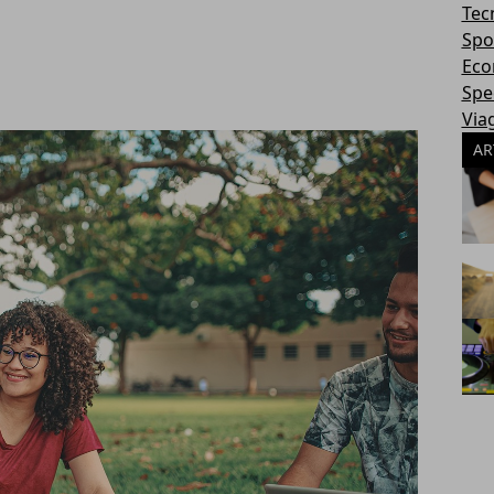
Tec
Spo
Eco
Spec
Via
AR