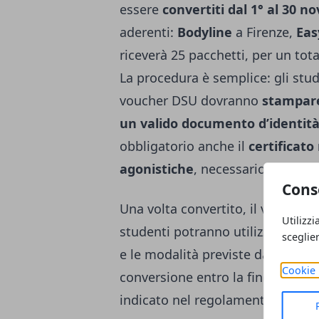
essere
convertiti dal 1° al 30 
aderenti:
Bodyline
a Firenze,
Eas
riceverà 25 pacchetti, per un tota
La procedura è semplice: gli stu
voucher DSU dovranno
stampare
un valido documento d’identit
obbligatorio anche il
certificato
agonistiche
, necessario per pote
Cons
Una volta convertito, il voucher 
Utilizzi
studenti potranno utilizzare i pr
sceglie
e le modalità previste dalle pale
Cookie 
conversione entro la fine di nov
indicato nel regolamento DSU.