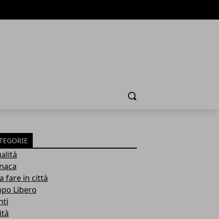
Cerca
TEGORIE
alità
naca
 fare in città
po Libero
nti
ità