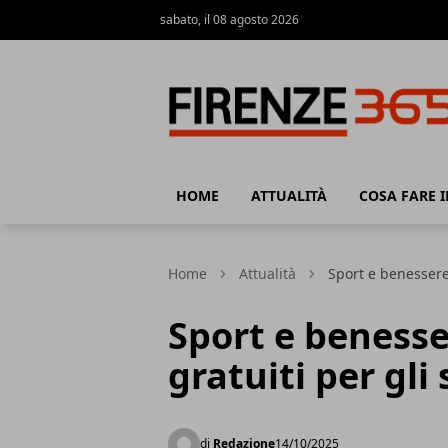
sabato, il 08 agosto 2026
Firenze365
HOME
ATTUALITÀ
COSA FARE I
Home
Attualità
Sport e benessere
Sport e benesse
gratuiti per gli
di
Redazione
14/10/2025