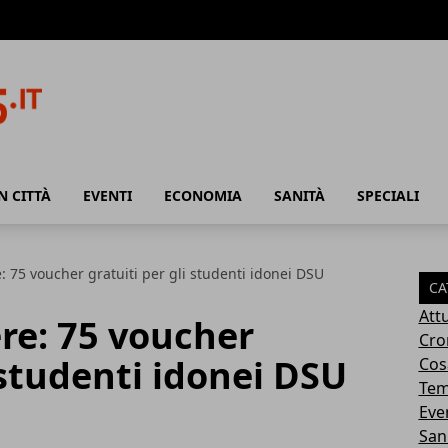
N CITTÀ
EVENTI
ECONOMIA
SANITÀ
SPECIALI
: 75 voucher gratuiti per gli studenti idonei DSU
CA
Attu
re: 75 voucher
Cro
 studenti idonei DSU
Cosa
Tem
Eve
San