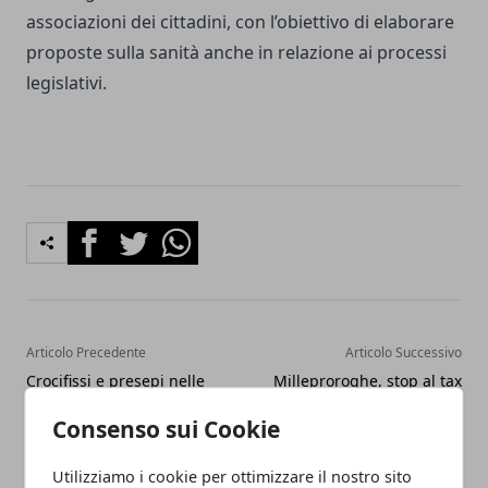
associazioni dei cittadini, con l’obiettivo di elaborare
proposte sulla sanità anche in relazione ai processi
legislativi.
Facebook
Twitter
Whatsapp
Articolo Precedente
Articolo Successivo
Crocifissi e presepi nelle
Milleproroghe, stop al tax
scuole, lo scontro politico e
credit sulla carta: l’editoria
Consenso sui Cookie
la “questione identitaria”
perde una leva di ossigeno
evocata dal Pd
e si apre lo scontro su
priorità e spesa pubblica
Utilizziamo i cookie per ottimizzare il nostro sito