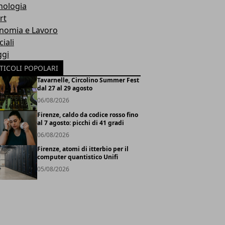
nologia
rt
nomia e Lavoro
iali
ggi
TICOLI POPOLARI
Tavarnelle, Circolino Summer Fest
dal 27 al 29 agosto
06/08/2026
Firenze, caldo da codice rosso fino
al 7 agosto: picchi di 41 gradi
06/08/2026
Firenze, atomi di itterbio per il
computer quantistico Unifi
05/08/2026