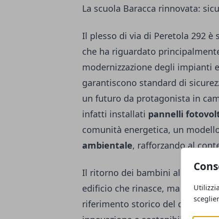
La scuola Baracca rinnovata: sicu
Il plesso di via di Peretola 292 
che ha riguardato principalment
modernizzazione degli impianti el
garantiscono standard di sicurezz
un futuro da protagonista in ca
infatti installati
pannelli fotovolt
comunità energetica, un modello
ambientale
, rafforzando al cont
Cons
Il ritorno dei bambini alla Baracc
edificio che rinasce, ma anche d
Utilizzi
sceglie
riferimento storico del quartiere.