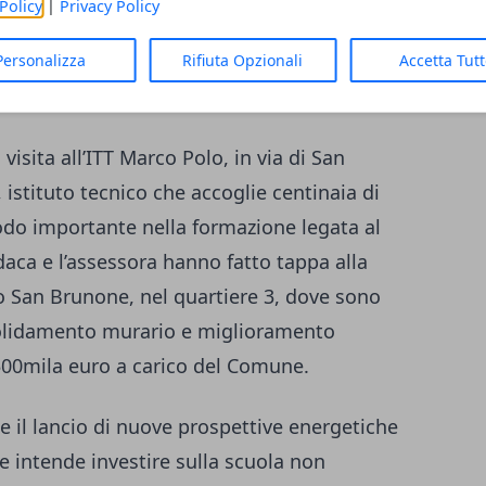
 un esempio concreto di come gli spazi
Policy
|
Privacy Policy
ti per coniugare educazione e ambiente.
Personalizza
Rifiuta Opzionali
Accetta Tut
n Brunone
isita all’ITT Marco Polo, in via di San
, istituto tecnico che accoglie centinaia di
odo importante nella formazione legata al
indaca e l’assessora hanno fatto tappa alla
o San Brunone, nel quartiere 3, dove sono
onsolidamento murario e miglioramento
500mila euro a carico del Comune.
 e il lancio di nuove prospettive energetiche
ze intende investire sulla scuola non