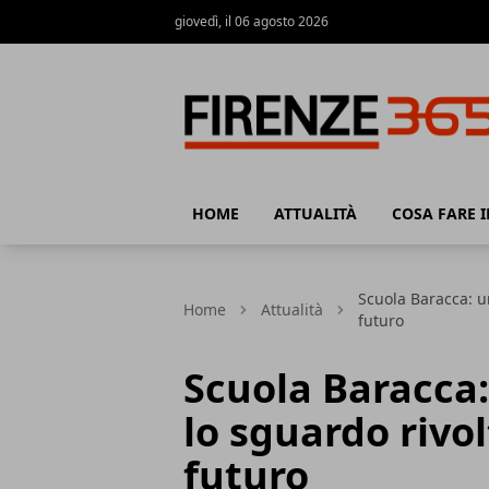
giovedì, il 06 agosto 2026
Firenze365
HOME
ATTUALITÀ
COSA FARE I
Scuola Baracca: un
Home
Attualità
futuro
Scuola Baracca:
lo sguardo rivol
futuro