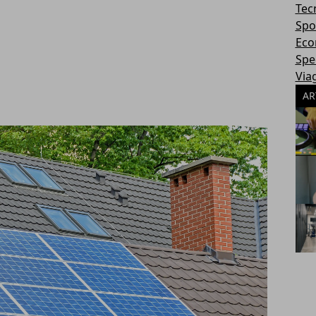
Tec
Spo
Eco
Spec
Via
AR