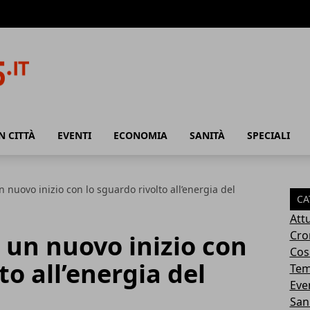
N CITTÀ
EVENTI
ECONOMIA
SANITÀ
SPECIALI
 nuovo inizio con lo sguardo rivolto all’energia del
CA
Attu
Cro
 un nuovo inizio con
Cosa
to all’energia del
Tem
Eve
San