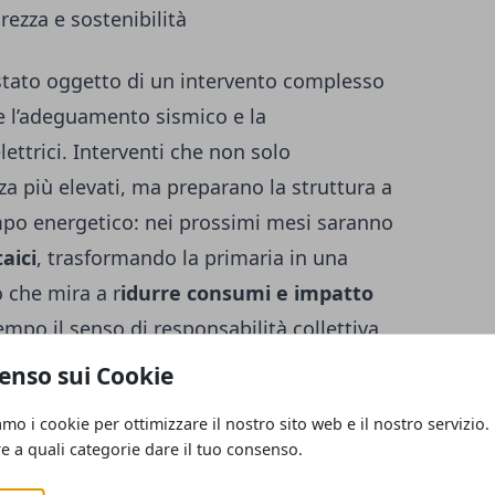
rezza e sostenibilità
è stato oggetto di un intervento complesso
e l’adeguamento sismico e la
ettrici. Interventi che non solo
a più elevati, ma preparano la struttura a
mpo energetico: nei prossimi mesi saranno
aici
, trasformando la primaria in una
 che mira a r
idurre consumi e impatto
empo il senso di responsabilità collettiva.
enso sui Cookie
a non è stato solo il segno tangibile di un
i una comunità che riscopre un punto di
amo i cookie per ottimizzare il nostro sito web e il nostro servizio.
re a quali categorie dare il tuo consenso.
 La scuola diventa così laboratorio vivo di