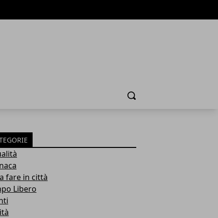
Cerca
TEGORIE
alità
naca
 fare in città
po Libero
nti
ità