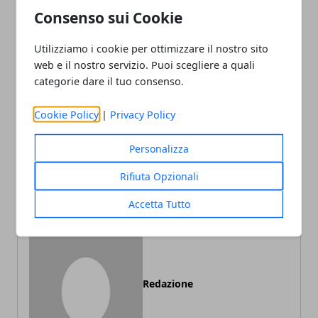
Consenso sui Cookie
Facebook
Twitter
Whatsapp
Utilizziamo i cookie per ottimizzare il nostro sito
web e il nostro servizio. Puoi scegliere a quali
categorie dare il tuo consenso.
Articolo Precedente
Articolo Successivo
Cookie Policy
|
Privacy Policy
Corpo Europeo di
Firenze in allerta gialla per
Solidarietà 2026: nuove
piogge intense: atteso un
Personalizza
risorse e più opportunità
peggioramento nella notte
per i giovani
Rifiuta Opzionali
Accetta Tutto
Redazione