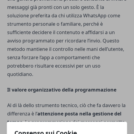
messaggi già pronti con un solo gesto. È la
soluzione preferita da chi utilizza WhatsApp come
strumento personale o familiare, perché è
sufficiente decidere il contenuto e affidarsi a un
avviso programmato per ricordare l’invio. Questo
metodo mantiene il controllo nelle mani dell’utente,
senza forzare l’app a comportamenti che
potrebbero risultare eccessivi per un uso
quotidiano.
Il valore organizzativo della programmazione
Al di là dello strumento tecnico, ciò che fa davvero la
differenza è l’
attenzione posta nella gestione del
tempo
. La programmazione dei messaggi permette
di evitare le comunicazioni impulsive, improvvisate o
Consenso sui Cookie