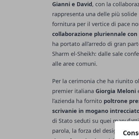
Gianni e David
, con la collabor
rappresenta una delle più solide 
fornitura per il vertice di pace n
collaborazione pluriennale con 
ha portato all’arredo di gran par
Sharm el-Sheikh: dalle sale confe
alle aree comuni.
Per la cerimonia che ha riunito o
premier italiana
Giorgia Meloni
e
l’azienda ha fornito
poltrone pres
scrivanie in mogano intrecciato
di Stato seduti su quei manufatti
parola, la forza del design come 
Cons