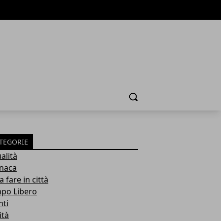
Cerca
TEGORIE
alità
naca
 fare in città
po Libero
nti
ità