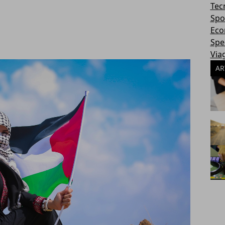
Tec
Spo
Eco
Spec
Via
AR