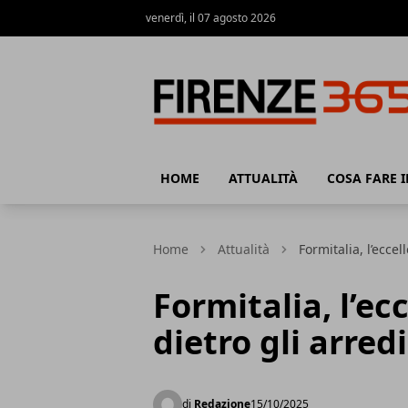
venerdì, il 07 agosto 2026
Firenze365
HOME
ATTUALITÀ
COSA FARE I
Home
Attualità
Formitalia, l’ecce
Formitalia, l’e
dietro gli arred
di
Redazione
15/10/2025