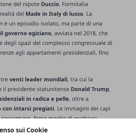
azione del nipote
Duccio
, Formitalia
realtà del
Made in Italy di lusso
. La
on è un episodio isolato, ma parte di una
il governo egiziano
, avviata nel 2018, che
te degli spazi del complesso congressuale di
renze agli appartamenti presidenziali, fino
ltre
venti leader mondiali
, tra cui la
 il presidente statunitense
Donald Trump
,
idenziali in radica e pelle
, oltre a
 con intarsi pregiati
. Le immagini dei capi
 raccontano, forse meglio di qualsiasi
linguaggio universale: equilibrio, eleganza e
enso sui Cookie