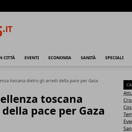
N CITTÀ
EVENTI
ECONOMIA
SANITÀ
SPECIALI
llenza toscana dietro gli arredi della pace per Gaza
CA
Attu
ccellenza toscana
Cro
i della pace per Gaza
Cosa
Tem
Eve
San