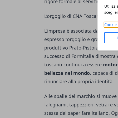
rigore formale al servizio della d
Utilizzi
sceglie
L’orgoglio di CNA Toscana Centro 
Cookie 
L’impresa è associata da oltre tr
espresso “orgoglio e gratitudine 
produttivo Prato-Pistoia”, come h
successo di Formitalia dimostra 
toscano continui a essere
motore
bellezza nel mondo
, capace di 
rinunciare alla propria identità.
Alle spalle del marchio si muov
falegnami, tappezzieri, vetrai e v
stessa del saper fare italiano. O