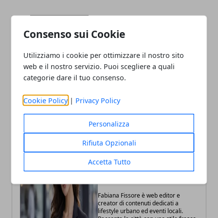
Facebook
Twitter
Whatsapp
Consenso sui Cookie
Utilizziamo i cookie per ottimizzare il nostro sito
web e il nostro servizio. Puoi scegliere a quali
Articolo Precedente
Articolo Successivo
categorie dare il tuo consenso.
Toscana, nuova legge per
Firenze, Cascine chiuse al
accelerare le rinnovabili
traffico per i concerti
Cookie Policy
|
Privacy Policy
Personalizza
Rifiuta Opzionali
Accetta Tutto
Fabiana Fissore
Fabiana Fissore è web editor e
creator di contenuti dedicati a
lifestyle urbano ed eventi locali.