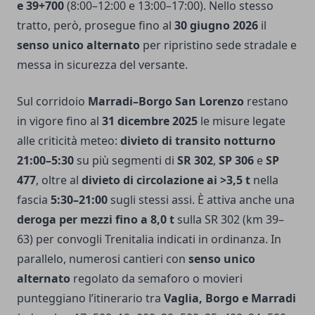
e 39+700
(8:00–12:00 e 13:00–17:00). Nello stesso
tratto, però, prosegue fino al
30 giugno 2026
il
senso unico alternato
per ripristino sede stradale e
messa in sicurezza del versante.
Sul corridoio
Marradi–Borgo San Lorenzo
restano
in vigore fino al
31 dicembre 2025
le misure legate
alle criticità meteo:
divieto di transito notturno
21:00–5:30
su più segmenti di
SR 302
,
SP 306
e
SP
477
, oltre al
divieto di circolazione ai >3,5 t
nella
fascia
5:30–21:00
sugli stessi assi. È attiva anche una
deroga per mezzi fino a 8,0 t
sulla SR 302 (km 39–
63) per convogli Trenitalia indicati in ordinanza. In
parallelo, numerosi cantieri con
senso unico
alternato
regolato da semaforo o movieri
punteggiano l’itinerario tra
Vaglia, Borgo e Marradi