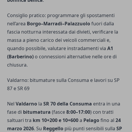
Consiglio pratico: programmare gli spostamenti
nell’area
Borgo–Marradi–Palazzuolo
fuori dalla
fascia notturna interessata dai divieti, verificare la
massa a pieno carico dei veicoli commerciali e,
quando possibile, valutare instradamenti via
A1
(Barberino)
o connessioni alternative nelle ore di
chiusura.
Valdarno: bitumature sulla Consuma e lavori su SP
87 e SR 69
Nel
Valdarno
la
SR 70 della Consuma
entra in una
fase di
bitumatura
(fasce
8:00–17:00
) con tratti
saltuari tra
km 10+200 e 10+600
a
Pelago
fino al
24
marzo 2026
. Su
Reggello
più punti sensibili sulla
SP