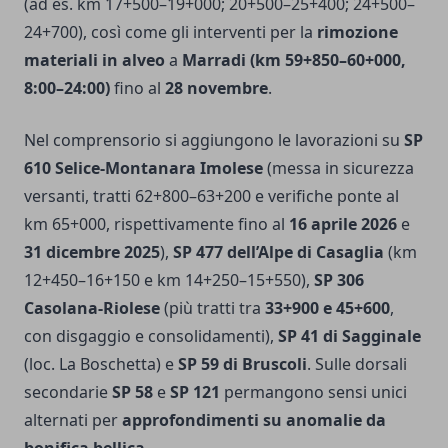
(ad es. km 17+500–19+000; 20+500–25+400; 24+500–
24+700), così come gli interventi per la
rimozione
materiali in alveo
a
Marradi (km 59+850–60+000,
8:00–24:00)
fino al
28 novembre
.
Nel comprensorio si aggiungono le lavorazioni su
SP
610 Selice-Montanara Imolese
(messa in sicurezza
versanti, tratti 62+800–63+200 e verifiche ponte al
km 65+000, rispettivamente fino al
16 aprile 2026
e
31 dicembre 2025
),
SP 477 dell’Alpe di Casaglia
(km
12+450–16+150 e km 14+250–15+550),
SP 306
Casolana-Riolese
(più tratti tra
33+900 e 45+600
,
con disgaggio e consolidamenti),
SP 41 di Sagginale
(loc. La Boschetta) e
SP 59 di Bruscoli
. Sulle dorsali
secondarie
SP 58
e
SP 121
permangono sensi unici
alternati per
approfondimenti su anomalie da
bonifica bellica
.