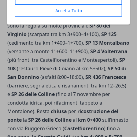
ricostruzione e ciclopista sull’Arno
Accetta Tutto
Nel quadrante occidentale i
sensi unici alternati
sono la regola su molte provinciali:
SP 80 del
Virginio
(scarpata tra km 3+900–4+100),
SP 125
(cedimento tra km 1+400–1+700),
SP 13 Montalbano
(versante a monte 11+600–11+900),
SP 4 Volterrana
(più fronti tra Castelfiorentino e Montespertoli),
SP
108
(restauro Pieve di Coiano al km 5+502),
SP 50 di
San Donnino
(asfalti 8:00–18:00),
SR 436 Francesca
(barriere, segnaletica e risanamenti tra km 12–26,5)
e
SP 26 delle Colline
(fino al 7 novembre per
condotta idrica, poi rifacimenti tappeto a
Montaione). Resta
chiusa
per
ricostruzione del
ponte
la
SP 26 delle Colline
al
km 0+400
sull’innesto
con via Ruggero Grieco (
Castelfiorentino
) fino a
fine anno. In
Cerreto Guidi
, tra
km 4+000 e 5+700