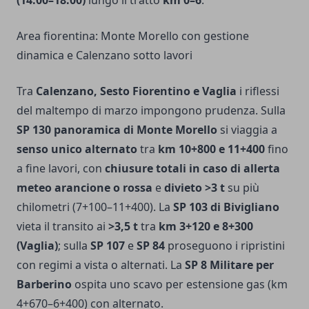
Area fiorentina: Monte Morello con gestione
dinamica e Calenzano sotto lavori
Tra
Calenzano, Sesto Fiorentino e Vaglia
i riflessi
del maltempo di marzo impongono prudenza. Sulla
SP 130 panoramica di Monte Morello
si viaggia a
senso unico alternato
tra
km 10+800 e 11+400
fino
a fine lavori, con
chiusure totali in caso di allerta
meteo arancione o rossa
e
divieto >3 t
su più
chilometri (7+100–11+400). La
SP 103 di Bivigliano
vieta il transito ai
>3,5 t
tra
km 3+120 e 8+300
(Vaglia)
; sulla
SP 107
e
SP 84
proseguono i ripristini
con regimi a vista o alternati. La
SP 8 Militare per
Barberino
ospita uno scavo per estensione gas (km
4+670–6+400) con alternato.