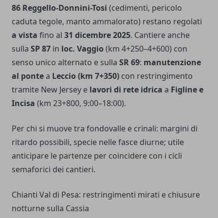
86 Reggello-Donnini-Tosi
(cedimenti, pericolo
caduta tegole, manto ammalorato) restano regolati
a vista
fino al
31 dicembre 2025
. Cantiere anche
sulla
SP 87
in
loc. Vaggio
(km 4+250–4+600) con
senso unico alternato e sulla
SR 69
:
manutenzione
al ponte
a
Leccio (km 7+350)
con restringimento
tramite New Jersey e
lavori di rete idrica
a
Figline e
Incisa
(km 23+800, 9:00–18:00).
Per chi si muove tra fondovalle e crinali: margini di
ritardo possibili, specie nelle fasce diurne; utile
anticipare le partenze per coincidere con i cicli
semaforici dei cantieri.
Chianti Val di Pesa: restringimenti mirati e chiusure
notturne sulla Cassia