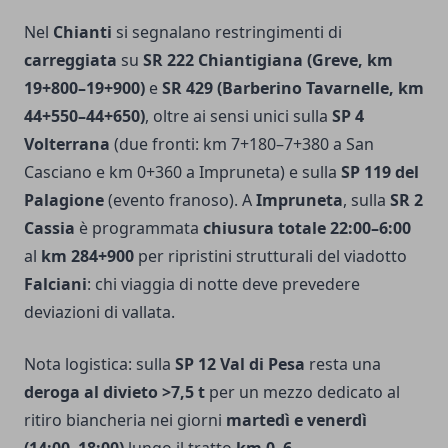
Nel
Chianti
si segnalano restringimenti di
carreggiata
su
SR 222 Chiantigiana (Greve, km
19+800–19+900)
e
SR 429 (Barberino Tavarnelle, km
44+550–44+650)
, oltre ai sensi unici sulla
SP 4
Volterrana
(due fronti: km 7+180–7+380 a San
Casciano e km 0+360 a Impruneta) e sulla
SP 119 del
Palagione
(evento franoso). A
Impruneta
, sulla
SR 2
Cassia
è programmata
chiusura totale 22:00–6:00
al
km 284+900
per ripristini strutturali del viadotto
Falciani
: chi viaggia di notte deve prevedere
deviazioni di vallata.
Nota logistica: sulla
SP 12 Val di Pesa
resta una
deroga al divieto >7,5 t
per un mezzo dedicato al
ritiro biancheria nei giorni
martedì e venerdì
(14:00–18:00)
lungo il tratto
km 0–6
.