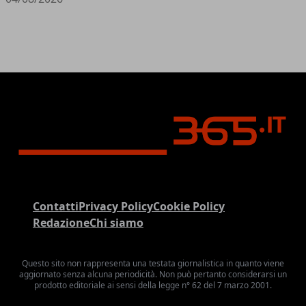
Contatti
Privacy Policy
Cookie Policy
Redazione
Chi siamo
Questo sito non rappresenta una testata giornalistica in quanto viene
aggiornato senza alcuna periodicità. Non può pertanto considerarsi un
prodotto editoriale ai sensi della legge n° 62 del 7 marzo 2001.