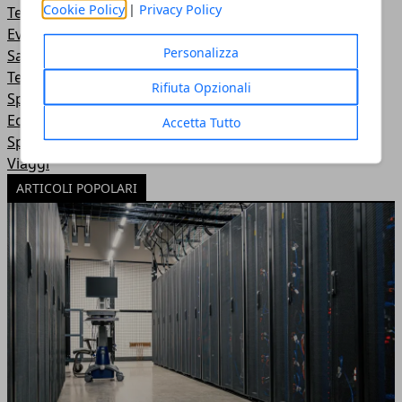
Cookie Policy
|
Privacy Policy
Tempo Libero
Eventi
Personalizza
Sanità
Tecnologia
Rifiuta Opzionali
Sport
Economia e Lavoro
Accetta Tutto
Speciali
Viaggi
ARTICOLI POPOLARI