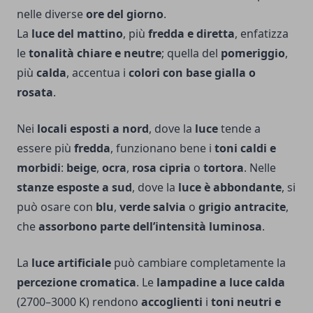
nelle diverse
ore del giorno
.
La
luce del mattino
, più
fredda e diretta
, enfatizza
le
tonalità chiare e neutre
; quella del
pomeriggio
,
più
calda
, accentua i
colori con base gialla o
rosata
.
Nei
locali esposti a nord
, dove la
luce
tende a
essere più
fredda
, funzionano bene i
toni caldi e
morbidi
:
beige
,
ocra
,
rosa cipria
o
tortora
. Nelle
stanze esposte a sud
, dove la
luce è abbondante
, si
può osare con
blu
,
verde salvia
o
grigio antracite
,
che
assorbono parte dell’intensità luminosa
.
La
luce artificiale
può cambiare completamente la
percezione cromatica
. Le
lampadine a luce calda
(2700–3000 K) rendono
accoglienti
i
toni neutri e