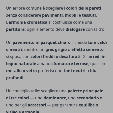
Un errore comune è scegliere i
colori delle pareti
senza considerare
pavimenti
,
mobili
e
tessuti
.
L’
armonia cromatica
si costruisce come una
partitura
: ogni elemento deve
dialogare
con l’altro.
Un
pavimento in parquet chiaro
richiede
toni caldi
o neutri
, mentre un
gres grigio
o
effetto cemento
si sposa con
colori freddi o desaturati
. Gli
arredi in
legno naturale
amano
sfumature terrose
; quelli in
metallo o vetro
preferiscono
toni neutri
o
blu
profondi
.
Un consiglio utile: scegliere una
palette principale
di tre colori
— uno
dominante
, uno
secondario
e
uno per gli
accessori
— per garantire
equilibrio
visivo
e
armonia
.