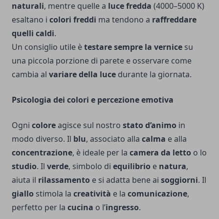
naturali
, mentre quelle a
luce fredda
(4000–5000 K)
esaltano i
colori freddi
ma tendono a
raffreddare
quelli caldi
.
Un consiglio utile è
testare sempre la vernice
su
una piccola porzione di parete e osservare come
cambia al
variare della luce
durante la giornata.
Psicologia dei colori e percezione emotiva
Ogni
colore
agisce sul nostro
stato d’animo
in
modo diverso. Il
blu
, associato alla
calma
e alla
concentrazione
, è ideale per la
camera da letto
o lo
studio
. Il
verde
, simbolo di
equilibrio
e
natura
,
aiuta il
rilassamento
e si adatta bene ai
soggiorni
. Il
giallo
stimola la
creatività
e la
comunicazione
,
perfetto per la
cucina
o l’
ingresso
.