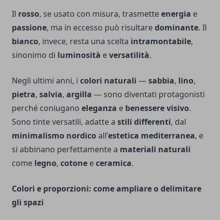
Il
rosso
, se usato con misura, trasmette
energia
e
passione
, ma in eccesso può risultare
dominante
. Il
bianco
, invece, resta una scelta
intramontabile
,
sinonimo di
luminosità
e
versatilità
.
Negli ultimi anni, i
colori naturali
—
sabbia
,
lino
,
pietra
,
salvia
,
argilla
— sono diventati protagonisti
perché coniugano
eleganza
e
benessere visivo
.
Sono tinte versatili, adatte a
stili differenti
, dal
minimalismo nordico
all’
estetica mediterranea
, e
si abbinano perfettamente a
materiali naturali
come
legno
,
cotone
e
ceramica
.
Colori e proporzioni: come ampliare o delimitare
gli spazi