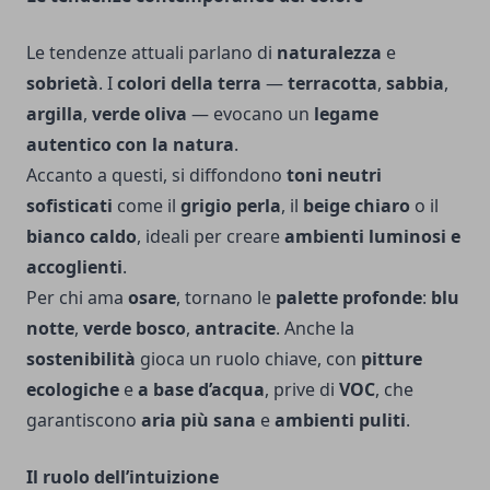
Le tendenze attuali parlano di
naturalezza
e
sobrietà
. I
colori della terra
—
terracotta
,
sabbia
,
argilla
,
verde oliva
— evocano un
legame
autentico con la natura
.
Accanto a questi, si diffondono
toni neutri
sofisticati
come il
grigio perla
, il
beige chiaro
o il
bianco caldo
, ideali per creare
ambienti luminosi e
accoglienti
.
Per chi ama
osare
, tornano le
palette profonde
:
blu
notte
,
verde bosco
,
antracite
. Anche la
sostenibilità
gioca un ruolo chiave, con
pitture
ecologiche
e
a base d’acqua
, prive di
VOC
, che
garantiscono
aria più sana
e
ambienti puliti
.
Il ruolo dell’intuizione