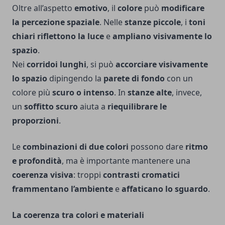
Oltre all’aspetto
emotivo
, il
colore
può
modificare
la percezione spaziale
. Nelle
stanze piccole
, i
toni
chiari
riflettono la luce
e
ampliano visivamente lo
spazio
.
Nei
corridoi lunghi
, si può
accorciare visivamente
lo spazio
dipingendo la
parete di fondo
con un
colore più
scuro o intenso
. In
stanze alte
, invece,
un
soffitto scuro
aiuta a
riequilibrare le
proporzioni
.
Le
combinazioni di due colori
possono dare
ritmo
e profondità
, ma è importante mantenere una
coerenza visiva
: troppi
contrasti cromatici
frammentano l’ambiente
e
affaticano lo sguardo
.
La coerenza tra colori e materiali