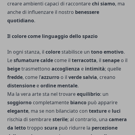
creare ambienti capaci di raccontare
chi siamo
, ma
anche di influenzare il nostro
benessere
quotidiano
.
Il colore come linguaggio dello spazio
In ogni stanza, il
colore
stabilisce un
tono emotivo
.
Le
sfumature calde
come il
terracotta
, il
senape
o il
beige
trasmettono
accoglienza
e
intimità
; quelle
fredde
, come l’
azzurro
o il
verde salvia
, creano
distensione
e
ordine mentale
.
Ma la vera arte sta nel trovare
equilibrio
: un
soggiorno
completamente
bianco
può apparire
elegante
, ma se non bilanciato con
texture
e
luci
rischia di sembrare
sterile
; al contrario, una
camera
da letto
troppo
scura
può ridurre la
percezione