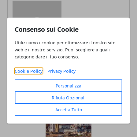
Consenso sui Cookie
Redazione
Utilizziamo i cookie per ottimizzare il nostro sito
web e il nostro servizio. Puoi scegliere a quali
categorie dare il tuo consenso.
Cookie Policy
|
Privacy Policy
Personalizza
ARTICOLI CORRELATI
Rifiuta Opzionali
Accetta Tutto