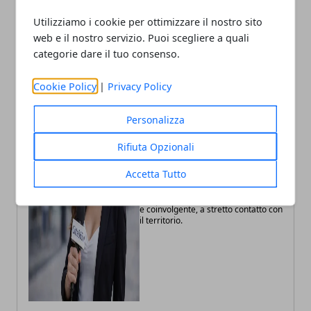
Firenze, Ponte al Pino: stop
Poznan, volontari ESC ad
Utilizziamo i cookie per ottimizzare il nostro sito
ai treni dal 5 al 10 luglio
agosto per spazi inclusivi
web e il nostro servizio. Puoi scegliere a quali
categorie dare il tuo consenso.
Cookie Policy
|
Privacy Policy
Personalizza
Fabiana Fissore
Rifiuta Opzionali
Fabiana Fissore è web editor e
Accetta Tutto
creator di contenuti dedicati a
lifestyle urbano ed eventi locali.
Racconta la città con uno stile fresco
e coinvolgente, a stretto contatto con
il territorio.