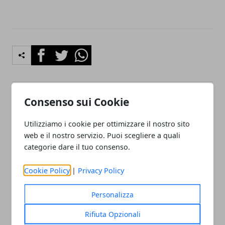
Facebook
Twitter
Whatsapp
Consenso sui Cookie
Articolo Precedente
Articolo Successivo
Case popolari a Firenze, il
Mobilità integrata a
Utilizziamo i cookie per ottimizzare il nostro sito
nodo degli alloggi vuoti e
Firenze, Casini chiede di
web e il nostro servizio. Puoi scegliere a quali
la partita sull’ERS
ripristinare le agevolazioni
categorie dare il tuo consenso.
e-bike per gli abbonati TPL
Cookie Policy
|
Privacy Policy
Personalizza
Rifiuta Opzionali