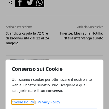
Facebook
Twitter
Whatsapp
Articolo Precedente
Articolo Successivo
Scandicci ospita la 72 Ore
Firenze, Masi sulla Flotilla:
di Biodiversità dal 22 al 24
l’Italia intervenga subito
maggio
Consenso sui Cookie
Utilizziamo i cookie per ottimizzare il nostro sito
Fabiana Fissore
web e il nostro servizio. Puoi scegliere a quali
categorie dare il tuo consenso.
Fabiana Fissore è web editor e
creator di contenuti dedicati a
lifestyle urbano ed eventi locali.
Cookie Policy
|
Privacy Policy
Racconta la città con uno stile fresco
e coinvolgente, a stretto contatto con