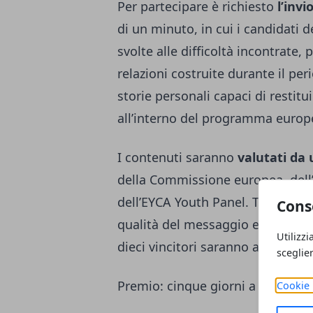
Per partecipare è richiesto
l’invi
di un minuto, in cui i candidati d
svolte alle difficoltà incontrate, 
relazioni costruite durante il peri
storie personali capaci di restitu
all’interno del programma europ
I contenuti saranno
valutati da 
della Commissione europea, dell
dell’EYCA Youth Panel. Tra i criter
Cons
qualità del messaggio e la capacit
Utilizzi
dieci vincitori saranno annunciat
sceglie
Premio: cinque giorni a Bruxelles
Cookie 