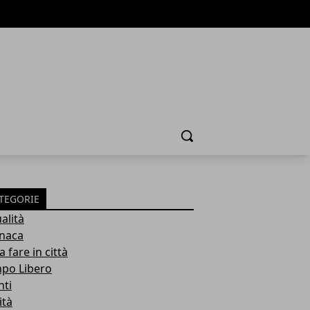
Cerca
TEGORIE
alità
naca
 fare in città
po Libero
nti
ità