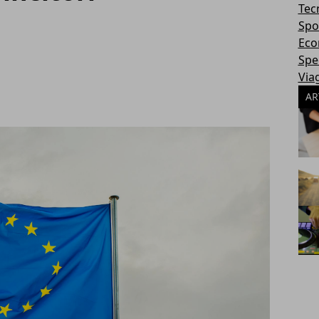
Tec
Spo
Eco
Spec
Via
AR