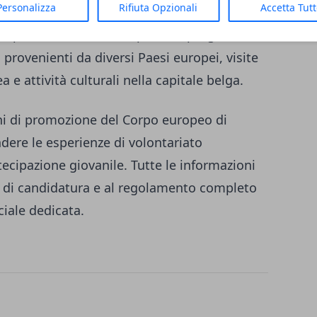
Personalizza
Rifiuta Opzionali
Accetta Tut
tà di partecipare a un
viaggio a Bruxelles
n spese interamente coperte. Il programma
 provenienti da diversi Paesi europei, visite
a e attività culturali nella capitale belga.
zioni di promozione del Corpo europeo di
ondere le esperienze di volontariato
tecipazione giovanile. Tutte le informazioni
ità di candidatura e al regolamento completo
ciale dedicata.