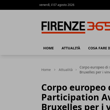
venerdì, il 07 agosto 2026
Firenze365
HOME
ATTUALITÀ
COSA FARE I
Corpo europeo di s
Home
Attualità
Bruxelles per i vin
Corpo europeo di
Participation A
Bruxelles per i 