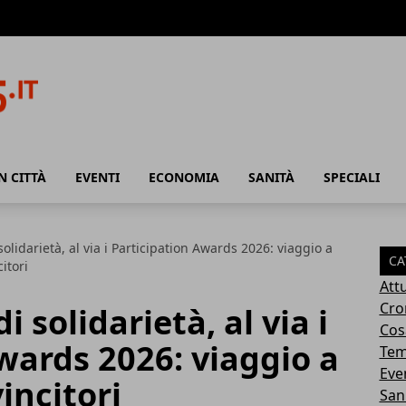
N CITTÀ
EVENTI
ECONOMIA
SANITÀ
SPECIALI
olidarietà, al via i Participation Awards 2026: viaggio a
CA
citori
Attu
Cro
 solidarietà, al via i
Cosa
wards 2026: viaggio a
Tem
Eve
vincitori
San