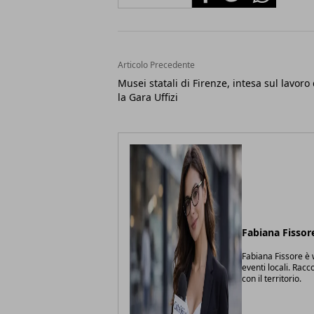
Articolo Precedente
Musei statali di Firenze, intesa sul lavoro
la Gara Uffizi
Fabiana Fissor
Fabiana Fissore è w
eventi locali. Racc
con il territorio.